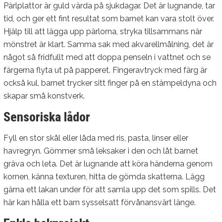
Pärlplattor är guld värda på sjukdagar. Det är lugnande, tar
tid, och ger ett fint resultat som barnet kan vara stolt över.
Hjälp till att lägga upp pärlorna, stryka tillsammans när
mönstret är klart. Samma sak med akvarellmålning, det är
något så fridfullt med att doppa penseln i vattnet och se
färgerna flyta ut på papperet. Fingeravtryck med färg är
också kul, barnet trycker sitt finger på en stämpeldyna och
skapar små konstverk.
Sensoriska lådor
Fyll en stor skål eller låda med ris, pasta, linser eller
havregryn. Gömmer små leksaker i den och låt barnet
gräva och leta. Det är lugnande att köra händerna genom
kornen, känna texturen, hitta de gömda skatterna. Lägg
gärna ett lakan under för att samla upp det som spills. Det
här kan hålla ett barn sysselsatt förvånansvärt länge.