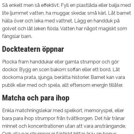
Så enkelt men så effektivt. Fyll en plastlåda eller balja med
lite ljummet vatten, ha muggar, skedar, små kärl. Låt barnet
hälla över och leka med vattnet. Lägg en handduk på
golvet och låt leken flöda. Vatten har något magiskt som
fängslar barn.
Dockteatern öppnar
Plocka fram handdukar eller gamla strumpor och gör
dockor. Bygg en scen bakom soffan eller ett bord. Låt
dockorna prata, sjunga, berätta historier. Barnet kan vara
publik eller med och spela, allt eftersom energin tillåter.
Matcha och para ihop
Enkla matchningslekar med spelkort, memoryspel, eller
bara para ihop strumpor från tvättkorgen. Det här tränar
minnet och koncentrationen utan att vara ansträngande.
Och alla par strumpor ni faktiskt hittar är ju en bonus.