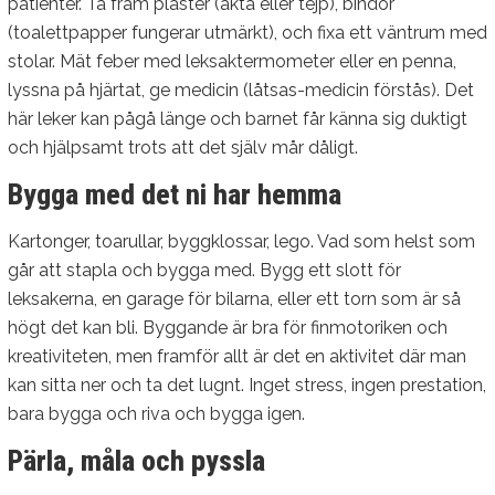
patienter. Ta fram plåster (äkta eller tejp), bindor
(toalettpapper fungerar utmärkt), och fixa ett väntrum med
stolar. Mät feber med leksaktermometer eller en penna,
lyssna på hjärtat, ge medicin (låtsas-medicin förstås). Det
här leker kan pågå länge och barnet får känna sig duktigt
och hjälpsamt trots att det själv mår dåligt.
Bygga med det ni har hemma
Kartonger, toarullar, byggklossar, lego. Vad som helst som
går att stapla och bygga med. Bygg ett slott för
leksakerna, en garage för bilarna, eller ett torn som är så
högt det kan bli. Byggande är bra för finmotoriken och
kreativiteten, men framför allt är det en aktivitet där man
kan sitta ner och ta det lugnt. Inget stress, ingen prestation,
bara bygga och riva och bygga igen.
Pärla, måla och pyssla