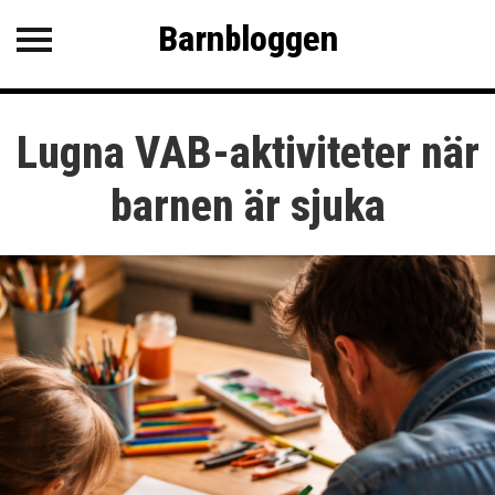
Barnbloggen
Barnbloggen
KATEGORIER
Lugna VAB-aktiviteter när
SENASTE INLÄGG
Tips för att få barnen att varva
barnen är sjuka
ner
Roliga och kluriga gåtor
Lugna VAB-aktiviteter när
barnen är sjuka
Lyssna på vaggvisor &
godnattvisor ihop