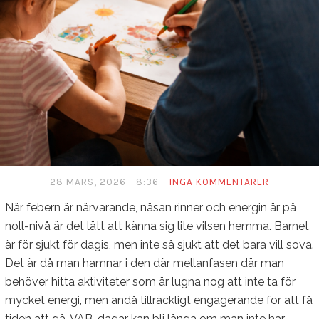
28 MARS, 2026 - 8:36
INGA KOMMENTARER
När febern är närvarande, näsan rinner och energin är på
noll-nivå är det lätt att känna sig lite vilsen hemma. Barnet
är för sjukt för dagis, men inte så sjukt att det bara vill sova.
Det är då man hamnar i den där mellanfasen där man
behöver hitta aktiviteter som är lugna nog att inte ta för
mycket energi, men ändå tillräckligt engagerande för att få
tiden att gå. VAB-dagar kan bli långa om man inte har