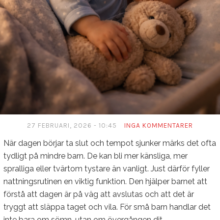
27 FEBRUARI, 2026 - 10:45
INGA KOMMENTARER
När dagen börjar ta slut och tempot sjunker märks det ofta
tydligt på mindre barn. De kan bli mer känsliga, mer
spralliga eller tvärtom tystare än vanligt. Just därför fyller
nattningsrutinen en viktig funktion. Den hjälper barnet att
förstå att dagen är på väg att avslutas och att det är
tryggt att släppa taget och vila. För små barn handlar det
inte bara om sömn, utan om övergången dit.