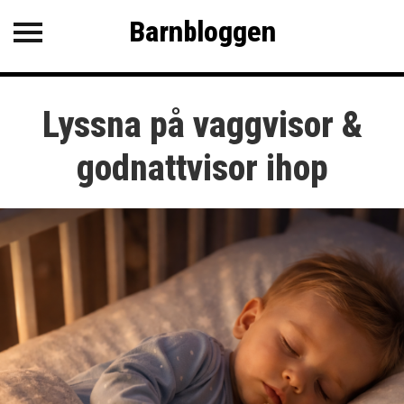
Barnbloggen
Barnbloggen
KATEGORIER
Lyssna på vaggvisor &
SENASTE INLÄGG
Tips för att få barnen att varva
godnattvisor ihop
ner
Roliga och kluriga gåtor
Lugna VAB-aktiviteter när
barnen är sjuka
Lyssna på vaggvisor &
godnattvisor ihop