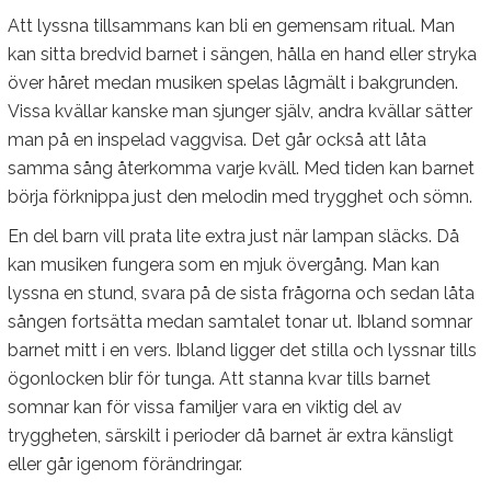
Att lyssna tillsammans kan bli en gemensam ritual. Man
kan sitta bredvid barnet i sängen, hålla en hand eller stryka
över håret medan musiken spelas lågmält i bakgrunden.
Vissa kvällar kanske man sjunger själv, andra kvällar sätter
man på en inspelad vaggvisa. Det går också att låta
samma sång återkomma varje kväll. Med tiden kan barnet
börja förknippa just den melodin med trygghet och sömn.
En del barn vill prata lite extra just när lampan släcks. Då
kan musiken fungera som en mjuk övergång. Man kan
lyssna en stund, svara på de sista frågorna och sedan låta
sången fortsätta medan samtalet tonar ut. Ibland somnar
barnet mitt i en vers. Ibland ligger det stilla och lyssnar tills
ögonlocken blir för tunga. Att stanna kvar tills barnet
somnar kan för vissa familjer vara en viktig del av
tryggheten, särskilt i perioder då barnet är extra känsligt
eller går igenom förändringar.