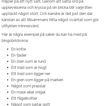
miljöer på ett nytt sätt. Genom att sätta ord på
upplevelserna och kryssa på sin bricka blir varje liten
upptäckt något stort. Och kanske är det just den där
känslan av att tillsammans hitta något oväntat som gör
utflykten minnesvärd.
Här är några exempel på saker du kan ha med på
bingobrickorna:
En kotte
En fjäder
En sten som är rund
Ett träd som är högt
Ett träd som ligger ner
En gren som ligger på marken
Något som prasslar
En mask eller snigel
Ett fågelkvitter
Något som luktar gott