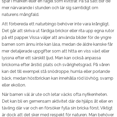
spår i marken eller en fågel som kvittrar. På så sätt blir de
mer närvarande i stunden och lär sig samtidigt om
naturens mångfald.
Att förbereda ett naturbingo behöver inte vara krångligt.
Det går att skriva ut färdiga brickor eller rita upp egna rutor
på ett papper. Vissa väljer att använda bilder för de yngre
barnen som ännu inte kan läsa, medan de äldre kanske får
mer detaljerade uppgifter som att hitta en viss växt eller
lyssna efter ett särskilt ljud. Man kan också anpassa
brickorna efter årstid, plats och svårighetsgrad. På våren
kan det till exempel stå snödroppe, humla eller porlande
bäck, medan höstbrickan kan innehålla röd lövhög, svamp
eller ekollon.
När barnen väl är ute och letar väcks ofta nyfikenheten.
Det kan bli en gemensam aktivitet där de hjälps åt eller en
tävling där var och en försöker fylla sin bricka först. Viktigt
är dock att det sker med respekt för naturen. Man behöver