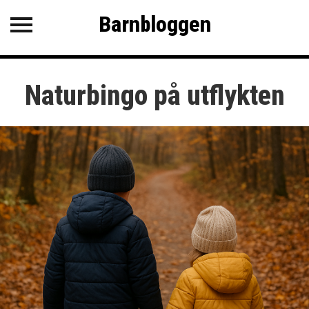
Barnbloggen
Barnbloggen
KATEGORIER
Naturbingo på utflykten
SENASTE INLÄGG
Tips för att få barnen att varva
ner
Roliga och kluriga gåtor
Lugna VAB-aktiviteter när
barnen är sjuka
Lyssna på vaggvisor &
godnattvisor ihop